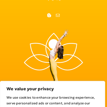
We value your privacy
We use cookies to enhance your browsing experience,
serve personalized ads or content, and analyze our