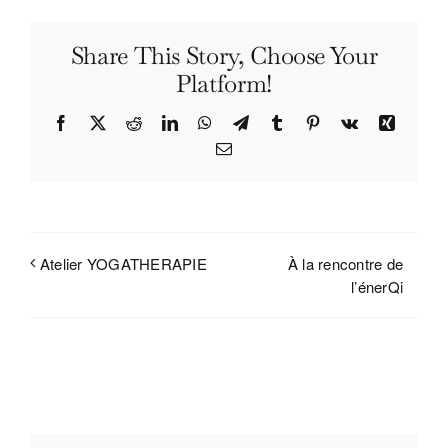
Share This Story, Choose Your
Platform!
Facebook
X
Reddit
LinkedIn
WhatsApp
Telegram
Tumblr
Pinterest
Vk
Xing
Email
À la rencontre de
Atelier YOGATHERAPIE
l’énerQi