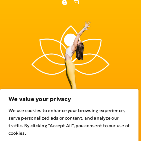
We value your privacy
We use cookies to enhance your browsing experience,
serve personalized ads or content, and analyze our
traffic. By clicking "Accept All", you consent to our use of
© Copyright 2023 - 2026 | All Rights Reserved
cookies.
Politique de confidentialité
|
Conditions générales d’utilisation |