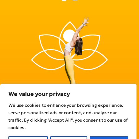
We value your privacy
We use cookies to enhance your browsing experience,
serve personalized ads or content, and analyze our
traffic. By clicking "Accept All", you consent to our use of
© Copyright 2023 - 2026 | All Rights Reserved
cookies.
Politique de confidentialité
|
Conditions générales d’utilisation |
Règlement intérieur