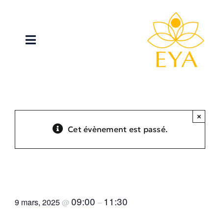
Passer
au
contenu
Toggle
Navigation
Accueil
Activités
×
Cet évènement est passé.
A propos
Atelier YOGA DE LA FEMME –
Blog
Ambérieu
Contact
09:00
11:30
9 mars, 2025
@
–