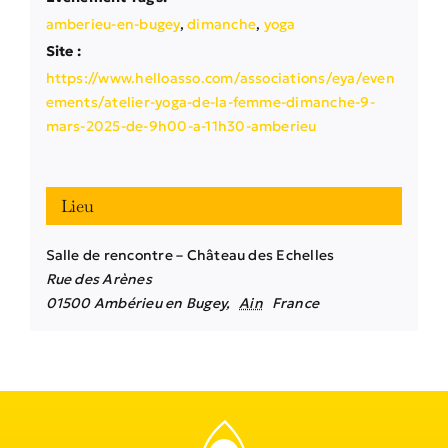
amberieu-en-bugey
,
dimanche
,
yoga
Site :
https://www.helloasso.com/associations/eya/even
ements/atelier-yoga-de-la-femme-dimanche-9-
mars-2025-de-9h00-a-11h30-amberieu
Lieu
Salle de rencontre – Château des Echelles
Rue des Arènes
01500 Ambérieu en Bugey
,
Ain
France