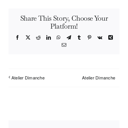
Share This Story, Choose Your
Platform!
Facebook
X
Reddit
LinkedIn
WhatsApp
Telegram
Tumblr
Pinterest
Vk
Xing
Email
Atelier Dimanche
Atelier Dimanche