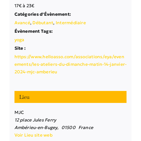
17€ à 23€
Catégories d’Évènement:
Avancé
,
Débutant
,
Intermédiaire
Évènement Tags:
yoga
Site :
https://www.helloasso.com/associations/eya/even
ements/les-ateliers-du-dimanche-matin-14-janvier-
2024-mjc-amberieu
Lieu
MJC
12 place Jules Ferry
Ambérieu-en-Bugey
,
01500
France
Voir Lieu site web