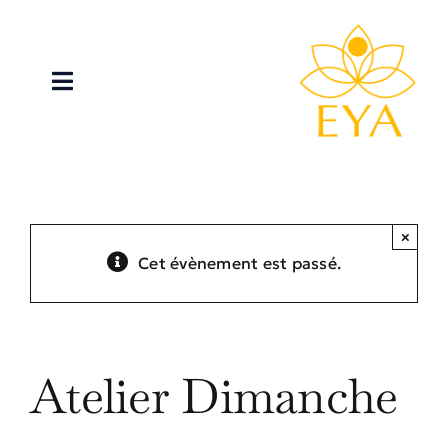
Passer
au
contenu
Toggle
Navigation
Accueil
Activités
×
Cet évènement est passé.
A propos
Atelier Dimanche
Blog
Atelier Dimanche
Contact