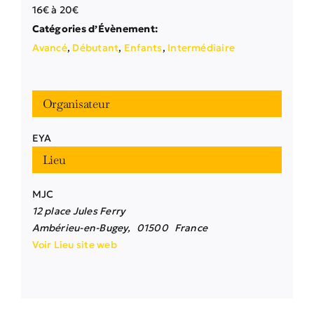
16€ à 20€
Catégories d’Évènement:
Avancé
,
Débutant
,
Enfants
,
Intermédiaire
Organisateur
EYA
Lieu
MJC
12 place Jules Ferry
Ambérieu-en-Bugey
,
01500
France
Voir Lieu site web